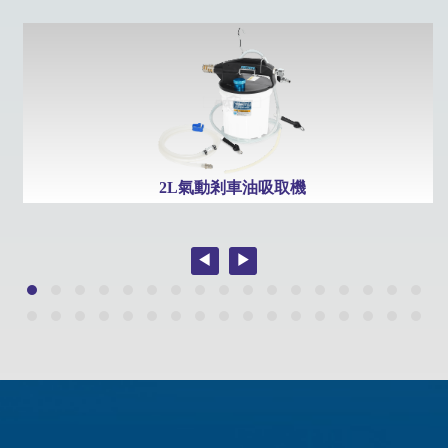
棒
2L氣動剎車油吸取機