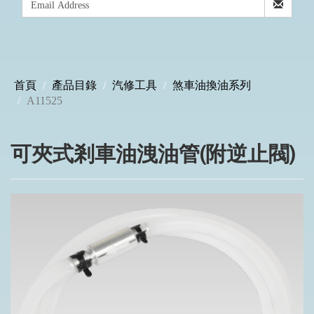
首頁
產品目錄
汽修工具
煞車油換油系列
A11525
可夾式剎車油洩油管(附逆止閥)