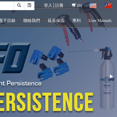
登入│
註冊
(0)
電子目錄
聯絡我們
延長保固
專利
User Manuals