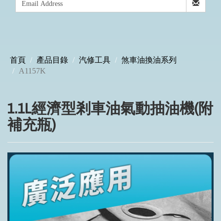
首頁
產品目錄
汽修工具
煞車油換油系列
A1157K
1.1L經濟型剎車油氣動抽油機(附
補充瓶)