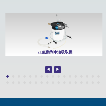
棒
2L氣動剎車油吸取機