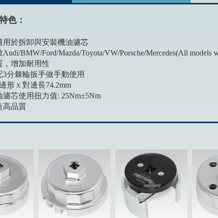
特色：
具適用於拆卸與安裝機油濾芯
di/BMW/Ford/Mazda/Toyota/VW/Porsche/Mercedes(All models 
材質，增加耐用性
搭配3分棘輪扳手做手動使用
14邊形 x 對邊長74.2mm
油濾芯使用扭力值: 25Nm±5Nm
製造高品質