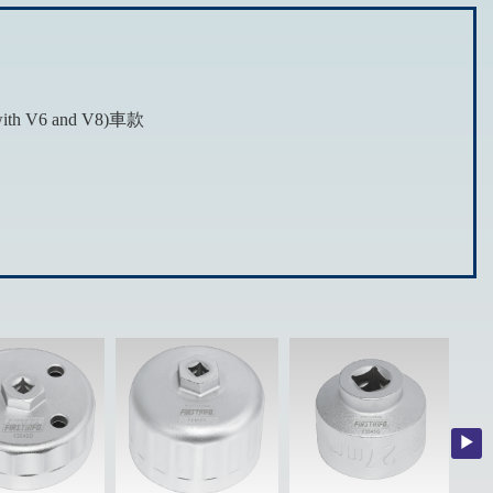
with V6 and V8)車款