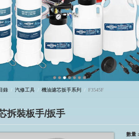
目錄
汽修工具
機油濾芯扳手系列
F3545F
芯拆裝板手/扳手
數量 :