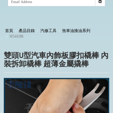
首頁
產品目錄
汽修工具
煞車油換油系列
H5410B
雙頭U型汽車內飾板膠扣橇棒 內
裝拆卸橇棒 超薄金屬撬棒