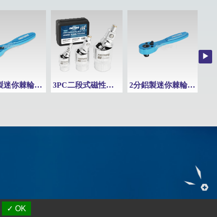
2分鋁製迷你棘輪扳手(起子頭用)
3PC二段式磁性強力萬向接頭組
2分鋁製迷你棘輪扳手 2分扳手 雙頭扳手 2分棘輪扳手 套筒/起子頭兩用
✓ OK