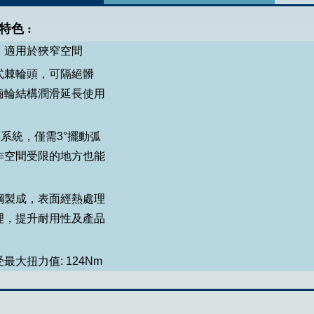
特色
:
，適用於狹窄空間
式棘輪頭，可隔絕髒
齒輪結構潤滑延長使用
輪系統，僅需3°擺動弧
作空間受限的地方也能
鋼製成，表面經熱處理
理，提升耐用性及產品
最大扭力值: 124Nm