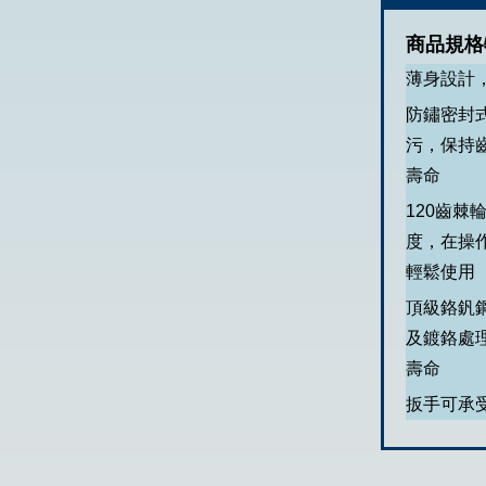
商品規格
薄身設計
防鏽密封
污，保持
壽命
120齒棘
度，在操
輕鬆使用
頂級鉻釩
及鍍鉻處
壽命
扳手可承受