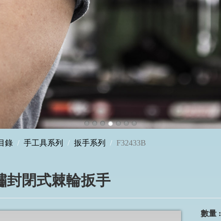
目錄
手工具系列
扳手系列
F32433B
防鏽封閉式棘輪扳手
數量 :