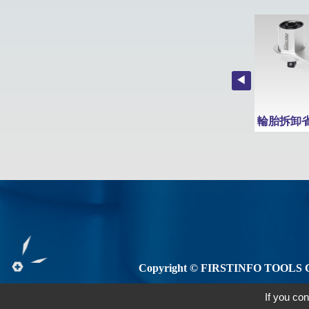
6吋薄型可調活動式開口扳手
多功能電鑽棘輪扳手/板手
12入精密耐用六角球頭扳手組(公制)
Copyright © FIRSTINFO TOOLS C
If you con