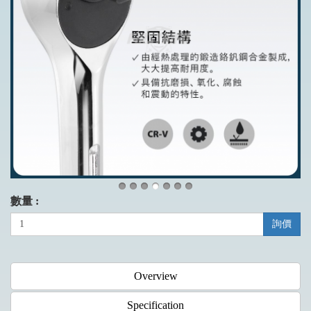
數量 :
詢價
Overview
Specification