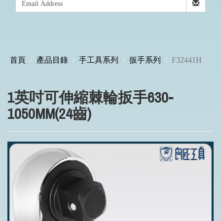
首頁
產品目錄
手工具系列
扳手系列
F32441H
1英吋可伸縮棘輪扳手630-
1050MM(24齒)