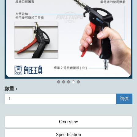
數量 :
詢價
Overview
Specification