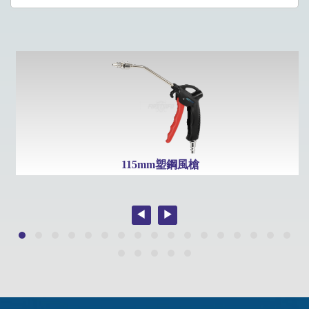
115mm塑鋼風槍