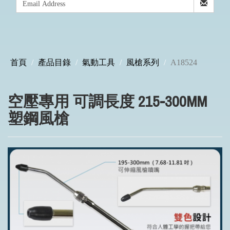
首頁
產品目錄
氣動工具
風槍系列
A18524
空壓專用 可調長度 215-300MM
塑鋼風槍