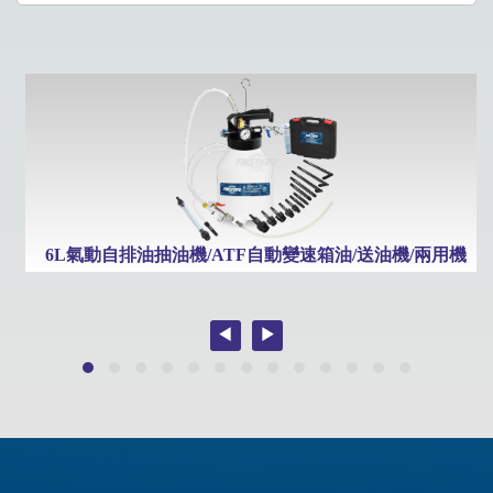
專用管件2件組 Mercedes 9G, Tronic適用
6L氣動自排油抽油機/ATF自動變速箱油/送油機/兩用機