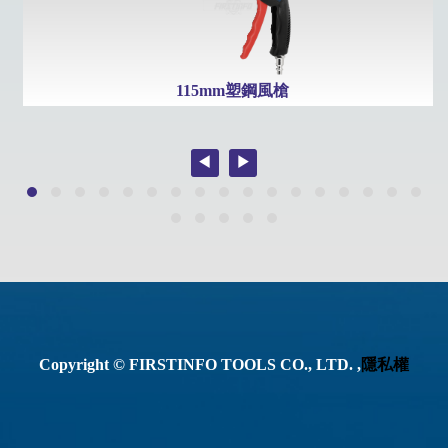
115mm塑鋼風槍
Copyright © FIRSTINFO TOOLS CO., LTD. ,
隱私權