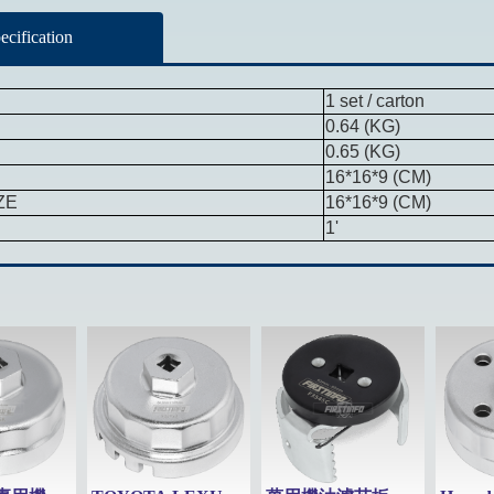
ecification
1 set / carton
0.64 (KG)
0.65 (KG)
E
16*16*9 (CM)
ZE
16*16*9
(CM)
1
'