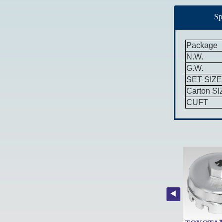
Sp
Package
N.W.
G.W.
SET SIZ
Carton
SI
CUFT