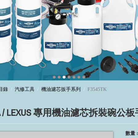
目錄
汽修工具
機油濾芯扳手系列
F3545TK
TA / LEXUS 專用機油濾芯拆裝碗
數量 :