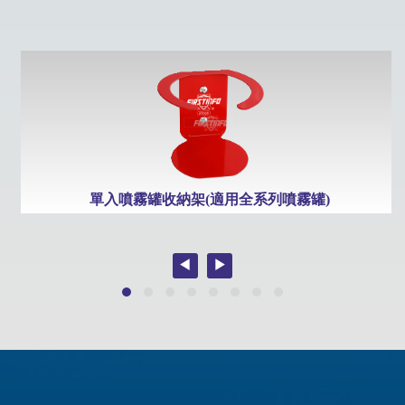
0PSI)
單入噴霧罐收納架(適用全系列噴霧罐)