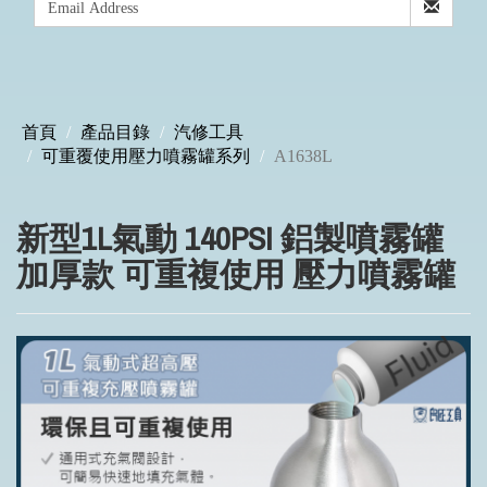
首頁
產品目錄
汽修工具
可重覆使用壓力噴霧罐系列
A1638L
新型1L氣動 140PSI 鋁製噴霧罐
加厚款 可重複使用 壓力噴霧罐