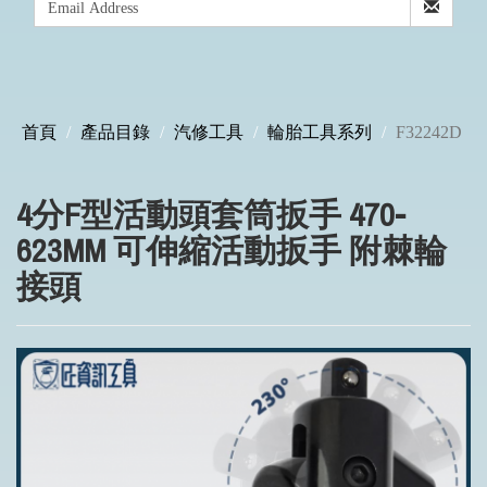
首頁
產品目錄
汽修工具
輪胎工具系列
F32242D
4分F型活動頭套筒扳手 470-
623MM 可伸縮活動扳手 附棘輪
接頭